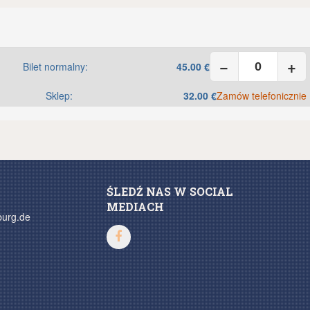
−
+
Bilet normalny:
45.00
€
Sklep:
32.00
€
Zamów telefonicznie
ŚLEDŹ NAS W SOCIAL
MEDIACH
burg.de