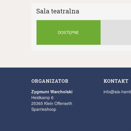
Sala teatralna
DOSTĘPNE
ORGANIZATOR
KONTAKT
Zygmunt Warcholski
info@aia-ham
Heidkamp 6
25365 Klein Offenseth
Sparrieshoop