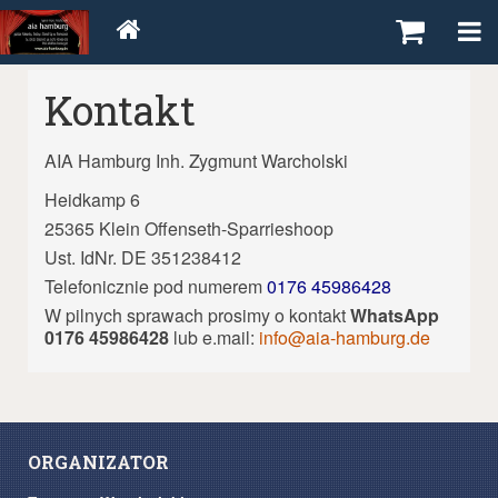
Kontakt
AIA Hamburg Inh. Zygmunt Warcholski
Heidkamp 6
25365 Klein Offenseth-Sparrieshoop
Ust. IdNr. DE 351238412
Telefonicznie pod numerem
0176 45986428
W pilnych sprawach prosimy o kontakt
WhatsApp
0176 45986428
lub e.mail:
info@aia-hamburg.de
ORGANIZATOR