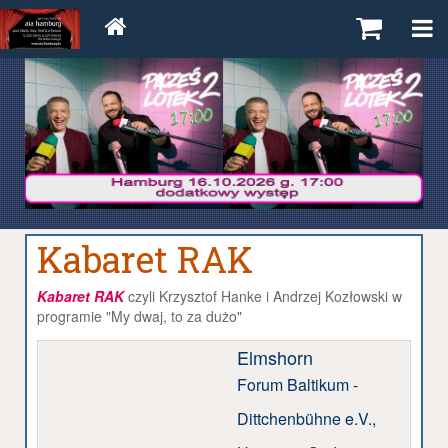
Kabaret RAK
Kabaret RAK
czyli
Krzysztof Hanke i Andrzej Kozłowski w
programie "My dwaj, to za dużo"
Elmshorn
Forum Baltikum -
Dittchenbühne e.V.,